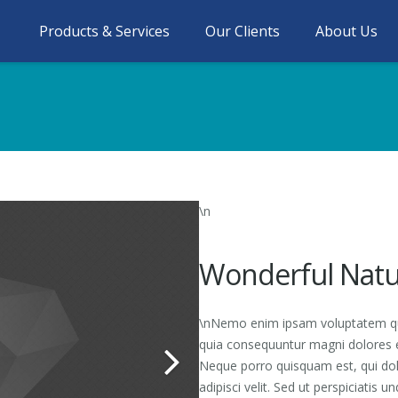
Products & Services
Our Clients
About Us
\n
Wonderful Natu
\nNemo enim ipsam voluptatem quia
quia consequuntur magni dolores e
Neque porro quisquam est, qui dol
adipisci velit. Sed ut perspiciatis 