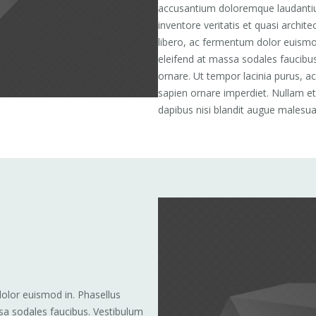
accusantium doloremque laudantiu
inventore veritatis et quasi archite
libero, ac fermentum dolor euismod
eleifend at massa sodales faucibus
ornare. Ut tempor lacinia purus, ac
sapien ornare imperdiet. Nullam e
dapibus nisi blandit augue malesu
n
dolor euismod in. Phasellus
sa sodales faucibus. Vestibulum