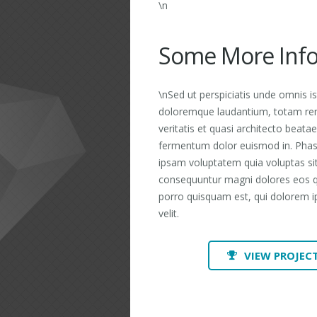
\n
Some More Inf
\nSed ut perspiciatis unde omnis i
doloremque laudantium, totam rem
veritatis et quasi architecto beatae 
fermentum dolor euismod in. Phas
ipsam voluptatem quia voluptas sit
consequuntur magni dolores eos q
porro quisquam est, qui dolorem ip
velit.
VIEW PROJECT