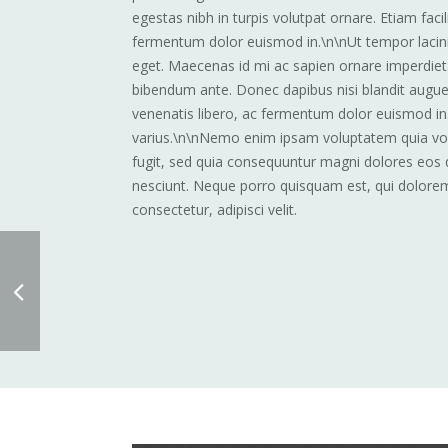
egestas nibh in turpis volutpat ornare. Etiam facil
fermentum dolor euismod in.\n\nUt tempor lacinia
eget. Maecenas id mi ac sapien ornare imperdiet.
bibendum ante. Donec dapibus nisi blandit augue 
venenatis libero, ac fermentum dolor euismod in
varius.\n\nNemo enim ipsam voluptatem quia volu
fugit, sed quia consequuntur magni dolores eos 
nesciunt. Neque porro quisquam est, qui dolorem
consectetur, adipisci velit.