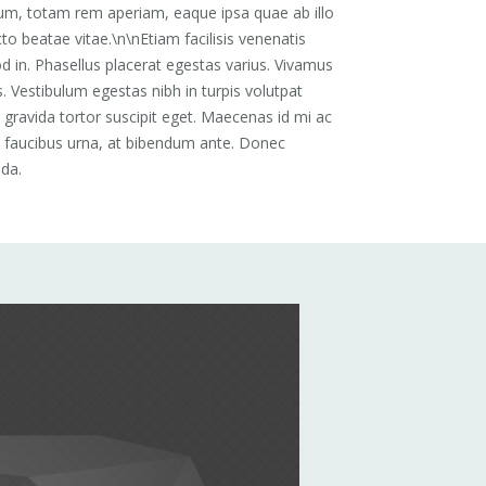
m, totam rem aperiam, eaque ipsa quae ab illo
cto beatae vitae.\n\nEtiam facilisis venenatis
 in. Phasellus placerat egestas varius. Vivamus
. Vestibulum egestas nibh in turpis volutpat
 gravida tortor suscipit eget. Maecenas id mi ac
t faucibus urna, at bibendum ante. Donec
ada.